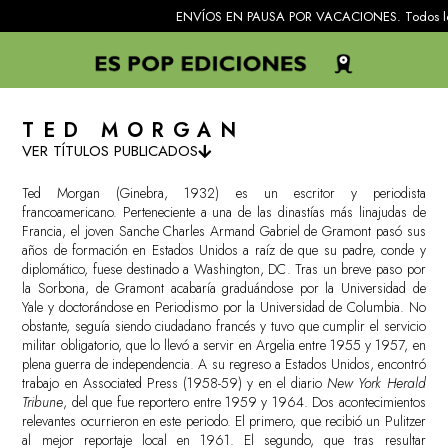
ENVÍOS EN PAUSA POR VACACIONES. Todos los pedidos re
TED MORGAN
VER TÍTULOS PUBLICADOS
Ted Morgan (Ginebra, 1932) es un escritor y periodista
francoamericano. Perteneciente a una de las dinastías más linajudas de
Francia, el joven Sanche Charles Armand Gabriel de Gramont pasó sus
años de formación en Estados Unidos a raíz de que su padre, conde y
diplomático, fuese destinado a Washington, DC. Tras un breve paso por
la Sorbona, de Gramont acabaría graduándose por la Universidad de
Yale y doctorándose en Periodismo por la Universidad de Columbia. No
obstante, seguía siendo ciudadano francés y tuvo que cumplir el servicio
militar obligatorio, que lo llevó a servir en Argelia entre 1955 y 1957, en
plena guerra de independencia. A su regreso a Estados Unidos, encontró
trabajo en Associated Press (1958-59) y en el diario
New York Herald
Tribune
, del que fue reportero entre 1959 y 1964. Dos acontecimientos
relevantes ocurrieron en este periodo. El primero, que recibió un Pulitzer
al mejor reportaje local en 1961. El segundo, que tras resultar