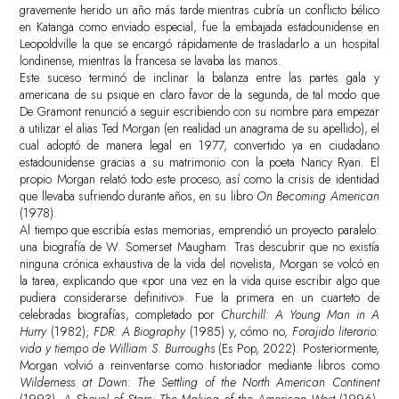
gravemente herido un año más tarde mientras cubría un conflicto bélico
en Katanga como enviado especial, fue la embajada estadounidense en
Leopoldville la que se encargó rápidamente de trasladarlo a un hospital
londinense, mientras la francesa se lavaba las manos.
Este suceso terminó de inclinar la balanza entre las partes gala y
americana de su psique en claro favor de la segunda, de tal modo que
De Gramont renunció a seguir escribiendo con su nombre para empezar
a utilizar el alias Ted Morgan (en realidad un anagrama de su apellido), el
cual adoptó de manera legal en 1977, convertido ya en ciudadano
estadounidense gracias a su matrimonio con la poeta Nancy Ryan. El
propio Morgan relató todo este proceso, así como la crisis de identidad
que llevaba sufriendo durante años, en su libro
On Becoming American
(1978).
Al tiempo que escribía estas memorias, emprendió un proyecto paralelo:
una biografía de W. Somerset Maugham. Tras descubrir que no existía
ninguna crónica exhaustiva de la vida del novelista, Morgan se volcó en
la tarea, explicando que «por una vez en la vida quise escribir algo que
pudiera considerarse definitivo». Fue la primera en un cuarteto de
celebradas biografías, completado por
Churchill: A Young Man in A
Hurry
(1982);
FDR: A Biography
(1985) y, cómo no,
Forajido literario:
vida y tiempo de William S. Burroughs
(Es Pop, 2022). Posteriormente,
Morgan volvió a reinventarse como historiador mediante libros como
Wilderness at Dawn: The Settling of the North American Continent