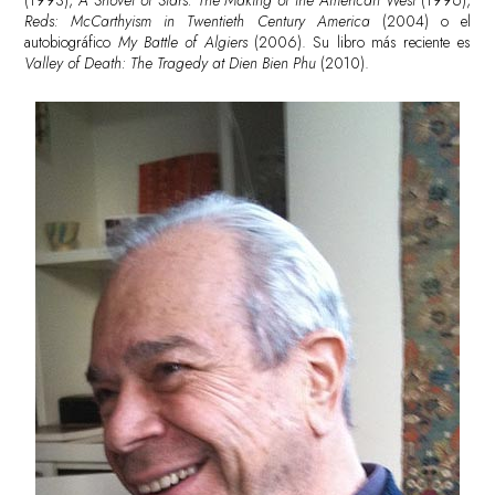
(1993),
A Shovel of Stars: The Making of the American West
(1996),
Reds: McCarthyism in Twentieth Century America
(2004) o el
autobiográfico
My Battle of Algiers
(2006). Su libro más reciente es
Valley of Death: The Tragedy at Dien Bien Phu
(2010).