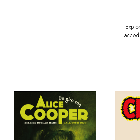
Explo
accede