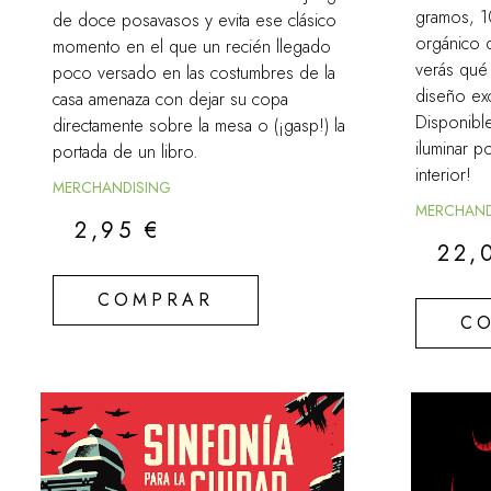
gramos, 
de doce posavasos y evita ese clásico
orgánico d
momento en el que un recién llegado
verás qué t
poco versado en las costumbres de la
diseño ex
casa amenaza con dejar su copa
Disponible
directamente sobre la mesa o (¡gasp!) la
iluminar p
portada de un libro.
interior!
MERCHANDISING
MERCHAND
2,95
€
22,
COMPRAR
C