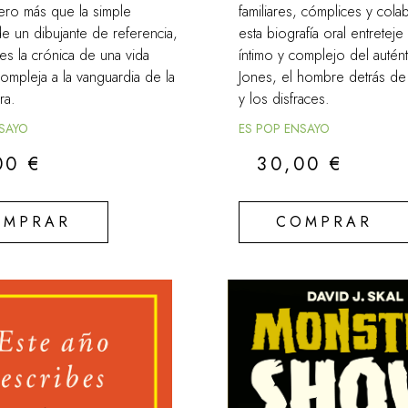
ero más que la simple
familiares, cómplices y col
de un dibujante de referencia,
esta biografía oral entreteje
 es la crónica de una vida
íntimo y complejo del autén
compleja a la vanguardia de la
Jones, el hombre detrás de
ra.
y los disfraces.
NSAYO
ES POP ENSAYO
00
€
30,00
€
OMPRAR
COMPRAR