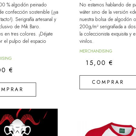
100 % algodón peinado
No estamos hablando de p
e confección sostenible (¡ya
wáter sino de la versión «d
acto!). Serigrafía artesanal y
nuestra bolsa de algodón 
clusivo de Mik Baro.
200g/m² serigrafiada a dos t
s en tres colores. ¡Déjate
la coleccionista exquisita y 
or el pulpo del espacio
vinilos.
MERCHANDISING
ISING
15,00
€
00
€
COMPRAR
OMPRAR