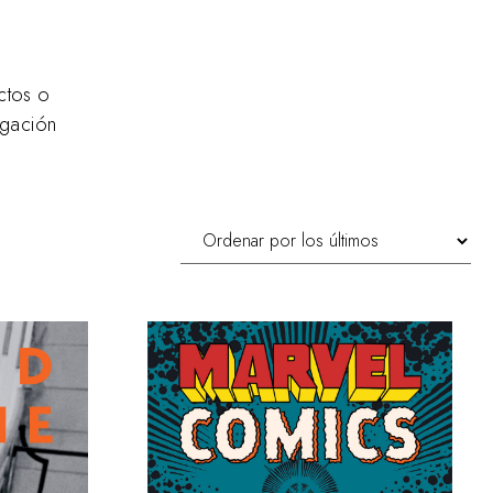
ctos o
egación