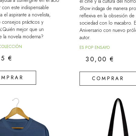
 ayuda a sumergirte en el acto
el cine y la cultura del horr
r con este indispensable
Show
indaga de manera pro
a el aspirante a novelista,
reflexiva en la obsesión de
 consejos prácticos y
sociedad con lo macabro. 
. ¿Quién mejor que un
Aniversario con nuevo pró
e la novela moderna?
autor.
 COLECCIÓN
ES POP ENSAYO
95
€
30,00
€
OMPRAR
COMPRAR