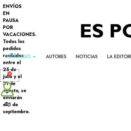
ENVÍOS
EN
PAUSA
POR
VACACIONES.
Todos los
pedidos
recibidos
CATÁLOGO
AUTORES
NOTICIAS
LA EDITOR
entre el
25 de
0
julio y el
31 de
agosto, se
enviarán
el 1 de
septiembre.