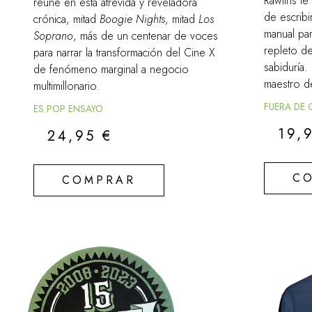
Rawlins te
reúne en esta atrevida y reveladora
de escribi
crónica, mitad
Boogie Nights
, mitad
Los
manual par
Soprano
, más de un centenar de voces
repleto de
para narrar la transformación del Cine X
sabiduría
de fenómeno marginal a negocio
maestro d
multimillonario.
FUERA DE
ES POP ENSAYO
19,
24,95
€
C
COMPRAR