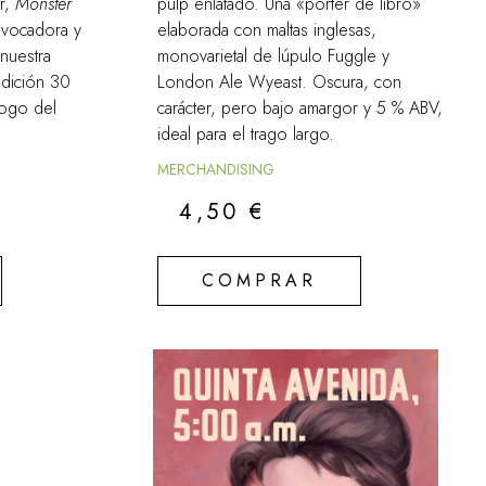
or,
Monster
pulp enlatado. Una «porter de libro»
vocadora y
elaborada con maltas inglesas,
 nuestra
monovarietal de lúpulo Fuggle y
Edición 30
London Ale Wyeast. Oscura, con
logo del
carácter, pero bajo amargor y 5 % ABV,
ideal para el trago largo.
MERCHANDISING
4,50
€
COMPRAR