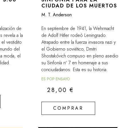
CIUDAD DE LOS MUERTOS
M. T. Anderson
ealización de
En septiembre de 1941, la Wehrmacht
 revela a la
de Adolf Hitler rodeó Leningrado.
el vestidito
Atrapado entre la fuerza invasora nazi y
 mundo del
el Gobierno soviético, Dmitri
la moda, el
Shostakóvich compuso en pleno asedio
lidad.
su Sinfonía nº 7 en homenaje a sus
conciudadanos. Esta es su historia.
ES POP ENSAYO
28,00
€
COMPRAR