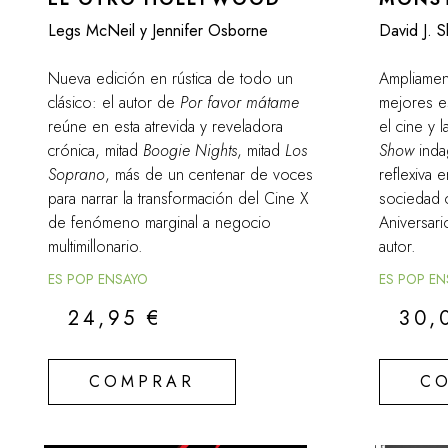
Legs McNeil y Jennifer Osborne
David J. S
Nueva edición en rústica de todo un
Ampliamen
clásico: el autor de
Por favor mátame
mejores e
reúne en esta atrevida y reveladora
el cine y l
crónica, mitad
Boogie Nights
, mitad
Los
Show
inda
Soprano
, más de un centenar de voces
reflexiva 
para narrar la transformación del Cine X
sociedad 
de fenómeno marginal a negocio
Aniversar
multimillonario.
autor.
ES POP ENSAYO
ES POP E
24,95
€
30,
COMPRAR
C