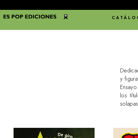
CATÁLO
Dedicad
y figur
Ensayo
los tít
solapas