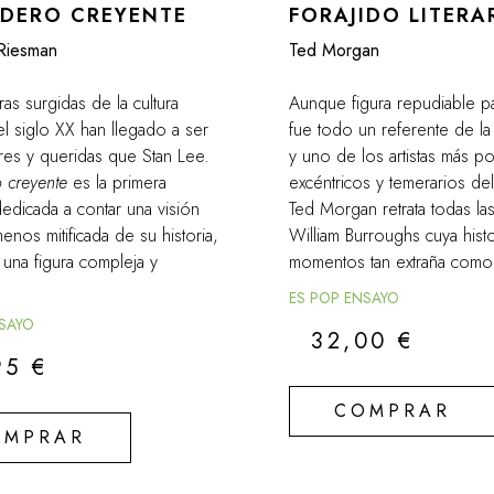
DERO CREYENTE
FORAJIDO LITERA
Riesman
Ted Morgan
ras surgidas de la cultura
Aunque figura repudiable p
l siglo XX han llegado a ser
fue todo un referente de la 
res y queridas que Stan Lee.
y uno de los artistas más p
 creyente
es la primera
excéntricos y temerarios del
dedicada a contar una visión
Ted Morgan retrata todas las
menos mitificada de su historia,
William Burroughs cuya hist
una figura compleja y
momentos tan extraña como 
ES POP ENSAYO
NSAYO
32,00
€
95
€
COMPRAR
OMPRAR