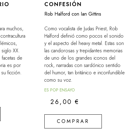
RIO
CONFESIÓN
Rob Halford con Ian Gittins
ara muchos,
Como vocalista de Judas Priest, Rob
contracultura
Halford definió como pocos el sonido
olémicos,
y el aspecto del heavy metal. Estas son
 siglo XX.
las candorosas y trepidantes memorias
 facetas de
de uno de los grandes iconos del
oria es por
rock, narradas con sardónico sentido
su ficción.
del humor, tan británico e inconfundible
como su voz.
ES POP ENSAYO
26,00
€
COMPRAR