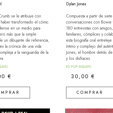
l
Dylan Jones
Crumb se le atribuye con
Compuesta a partir de siete
 haber transformado el cómic
conversaciones con Bowie 
dense en un medio para
180 entrevistas con amigos, 
ero más que la simple
familiares, cómplices y col
de un dibujante de referencia,
esta biografía oral entreteje
 es la crónica de una vida
íntimo y complejo del autén
compleja a la vanguardia de la
Jones, el hombre detrás de
ra.
y los disfraces.
NSAYO
ES POP ENSAYO
00
€
30,00
€
OMPRAR
COMPRAR