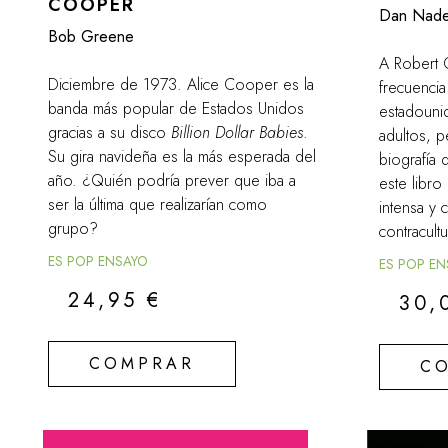
COOPER
Dan Nade
Bob Greene
A Robert 
Diciembre de 1973. Alice Cooper es la
frecuencia
banda más popular de Estados Unidos
estadouni
gracias a su disco
Billion Dollar Babies
.
adultos, p
Su gira navideña es la más esperada del
biografía 
año. ¿Quién podría prever que iba a
este libro
ser la última que realizarían como
intensa y 
grupo?
contracultu
ES POP ENSAYO
ES POP E
24,95
€
30,
COMPRAR
C