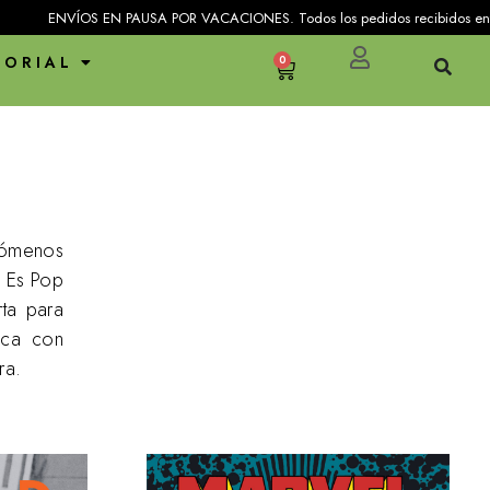
 POR VACACIONES. Todos los pedidos recibidos entre el 25 de julio y el 31 d
TORIAL
0
enómenos
n Es Pop
ta para
tica con
ra.