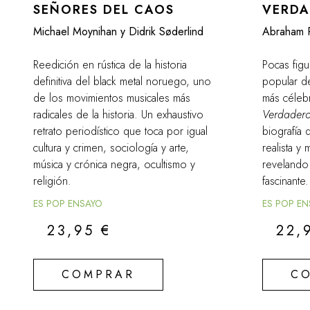
SEÑORES DEL CAOS
VERDA
Michael Moynihan y Didrik Søderlind
Abraham 
Reedición en rústica de la historia
Pocas figu
definitiva del black metal noruego, uno
popular de
de los movimientos musicales más
más céleb
radicales de la historia. Un exhaustivo
Verdadero
retrato periodístico que toca por igual
biografía 
cultura y crimen, sociología y arte,
realista y 
música y crónica negra, ocultismo y
revelando 
religión.
fascinante.
ES POP ENSAYO
ES POP E
23,95
€
22,
COMPRAR
C