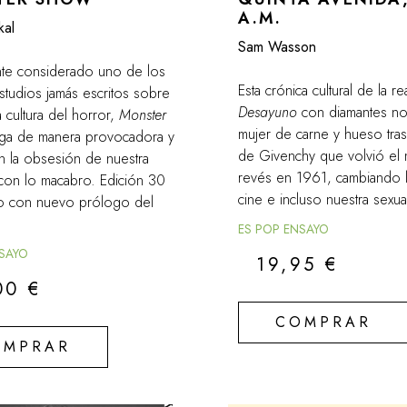
A.M.
kal
Sam Wasson
te considerado uno de los
Esta crónica cultural de la r
studios jamás escritos sobre
Desayuno
con diamantes nos
a cultura del horror,
Monster
mujer de carne y hueso tras 
ga de manera provocadora y
de Givenchy que volvió el
en la obsesión de nuestra
revés en 1961, cambiando 
con lo macabro. Edición 30
cine e incluso nuestra sexua
io con nuevo prólogo del
ES POP ENSAYO
NSAYO
19,95
€
00
€
COMPRAR
OMPRAR