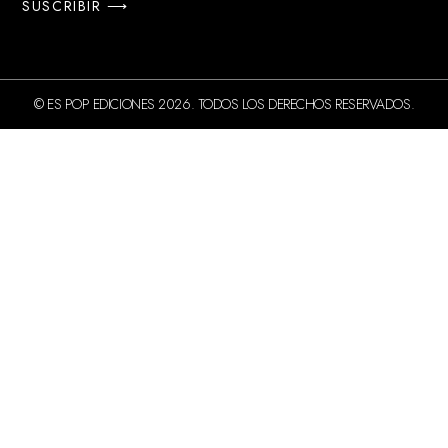
SUSCRIBIR ⟶
© ES POP EDICIONES 2026. TODOS LOS DERECHOS RESERVADOS.