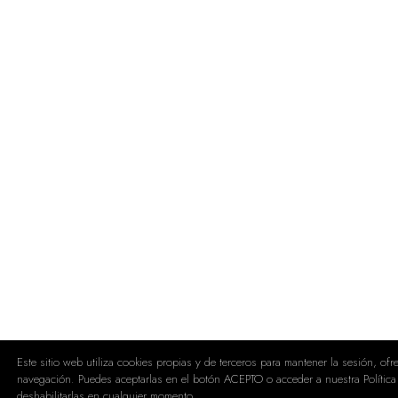
Este sitio web utiliza cookies propias y de terceros para mantener la sesión, of
navegación. Puedes aceptarlas en el botón ACEPTO o acceder a nuestra Política
deshabilitarlas en cualquier momento.