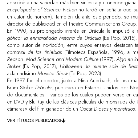
adscribir a una variedad más bien siniestra y cronenbergiana
Encyclopedia of Science Fiction
no tardó en señalar que su 
un autor de horror»). También durante este periodo, se m
director de publicidad en el Theatre Communications Group.
En 1990, su prolongado interés en Drácula le impulsó a 
gótico: la enmarañada historia de Drácula
(Es Pop, 2015). F
como autor de no-ficción, entre cuyos ensayos destacan 
carnaval de las tinieblas
(Filmoteca Española, 1996; a me
Reason: Mad Science and Modern Culture
(1997),
Algo en l
Stoker
(Es Pop, 2017),
Halloween: la muerte sale de fiest
aclamadísimo
Monster Show
(Es Pop, 2023).
En 1997 fue el coeditor, junto a Nina Auerbach, de una magn
Bram Stoker
Drácula
, publicada en Estados Unidos por Nor
de documentales —varios de los cuales pueden verse en cas
en DVD y Blu-Ray de las clásicas películas de monstruos de 
cámaras» del film ganador de un Oscar
Dioses y monstruos
.
VER TÍTULOS PUBLICADOS