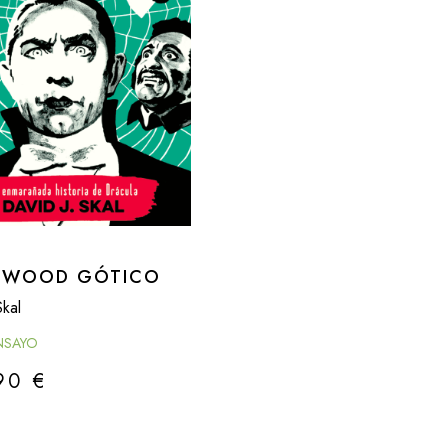
YWOOD GÓTICO
Skal
NSAYO
,90
€