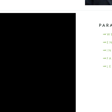
PAR
W
E
I
F
L