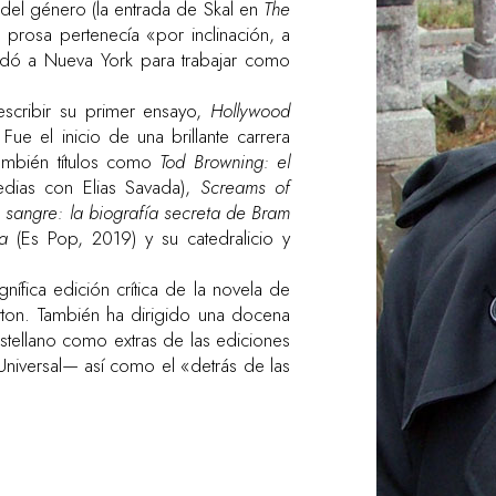
 del género (la entrada de Skal en
The
prosa pertenecía «por inclinación, a
udó a Nueva York para trabajar como
escribir su primer ensayo,
Hollywood
ue el inicio de una brillante carrera
también títulos como
Tod Browning: el
dias con Elias Savada),
Screams of
a sangre: la biografía secreta de Bram
a
(Es Pop, 2019) y su catedralicio y
ífica edición crítica de la novela de
ton. También ha dirigido una docena
tellano como extras de las ediciones
Universal— así como el «detrás de las