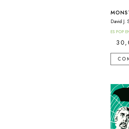
MONS
David J. 
ES POP E
30
CO