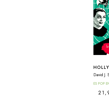
HOLL
David J. 
ES POP E
21