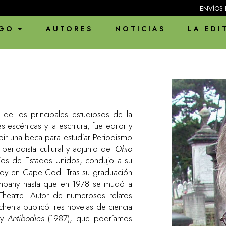
ENVÍOS EN PAUSA POR 
GO
AUTORES
NOTICIAS
LA EDI
 de los principales estudiosos de la
escénicas y la escritura, fue editor y
ibir una beca para estudiar Periodismo
periodista cultural y adjunto del
Ohio
arios de Estados Unidos, condujo a su
moy en Cape Cod. Tras su graduación
ompany hasta que en 1978 se mudó a
Theatre. Autor de numerosos relatos
chenta publicó tres novelas de ciencia
 y
Antibodies
(1987), que podríamos