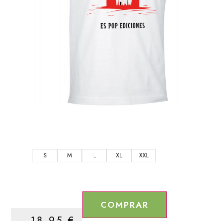
S
M
L
XL
XXL
COMPRAR
18,95
€