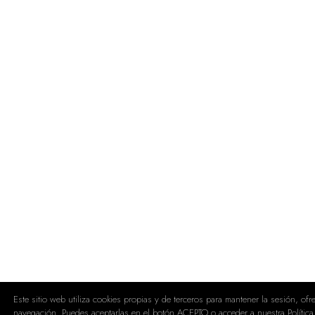
Este sitio web utiliza cookies propias y de terceros para mantener la sesión, of
navegación. Puedes aceptarlas en el botón ACEPTO o acceder a nuestra Política