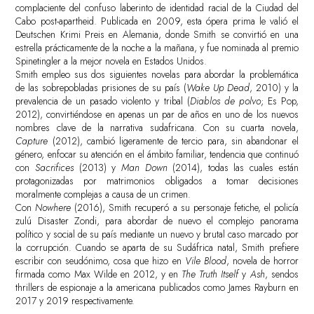
complaciente del confuso laberinto de identidad racial de la Ciudad del
Cabo post-apartheid. Publicada en 2009, esta ópera prima le valió el
Deutschen Krimi Preis en Alemania, donde Smith se convirtió en una
estrella prácticamente de la noche a la mañana, y fue nominada al premio
Spinetingler a la mejor novela en Estados Unidos.
Smith empleo sus dos siguientes novelas para abordar la problemática
de las sobrepobladas prisiones de su país (
Wake Up Dead
, 2010) y la
prevalencia de un pasado violento y tribal (
Diablos de polvo
; Es Pop,
2012), convirtiéndose en apenas un par de años en uno de los nuevos
nombres clave de la narrativa sudafricana. Con su cuarta novela,
Capture
(2012), cambió ligeramente de tercio para, sin abandonar el
género, enfocar su atención en el ámbito familiar, tendencia que continuó
con
Sacrifices
(2013) y
Man Down
(2014), todas las cuales están
protagonizadas por matrimonios obligados a tomar decisiones
moralmente complejas a causa de un crimen.
Con
Nowhere
(2016), Smith recuperó a su personaje fetiche, el policía
zulú Disaster Zondi, para abordar de nuevo el complejo panorama
político y social de su país mediante un nuevo y brutal caso marcado por
la corrupción. Cuando se aparta de su Sudáfrica natal, Smith prefiere
escribir con seudónimo, cosa que hizo en
Vile Blood
, novela de horror
firmada como Max Wilde en 2012, y en
The Truth Itself
y
Ash
, sendos
thrillers de espionaje a la americana publicados como James Rayburn en
2017 y 2019 respectivamente.