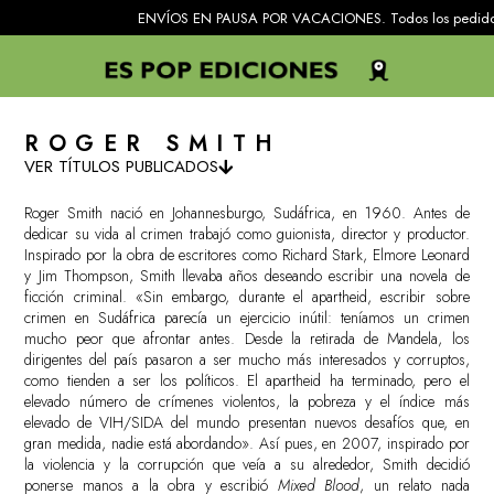
ENVÍOS EN PAUSA POR VACACIONES. Todos los pedidos recibidos 
ROGER SMITH
VER TÍTULOS PUBLICADOS
Roger Smith nació en Johannesburgo, Sudáfrica, en 1960. Antes de
dedicar su vida al crimen trabajó como guionista, director y productor.
Inspirado por la obra de escritores como Richard Stark, Elmore Leonard
y Jim Thompson, Smith llevaba años deseando escribir una novela de
ficción criminal. «Sin embargo, durante el apartheid, escribir sobre
crimen en Sudáfrica parecía un ejercicio inútil: teníamos un crimen
mucho peor que afrontar antes. Desde la retirada de Mandela, los
dirigentes del país pasaron a ser mucho más interesados y corruptos,
como tienden a ser los políticos. El apartheid ha terminado, pero el
elevado número de crímenes violentos, la pobreza y el índice más
elevado de VIH/SIDA del mundo presentan nuevos desafíos que, en
gran medida, nadie está abordando». Así pues, en 2007, inspirado por
la violencia y la corrupción que veía a su alrededor, Smith decidió
ponerse manos a la obra y escribió
Mixed Blood
, un relato nada