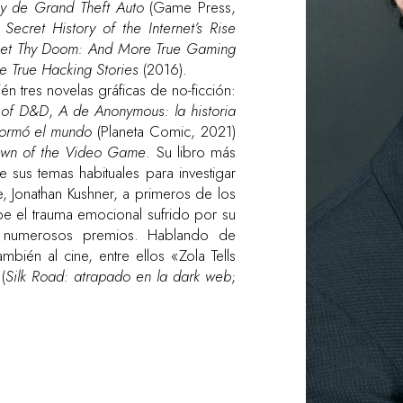
ley de Grand Theft Auto
(Game Press,
ecret History of the Internet’s Rise
eet Thy Doom: And More True Gaming
 True Hacking Stories
(2016).
én tres novelas gráficas de no-ficción:
 of D&D
,
A de Anonymous: la historia
sformó el mundo
(Planeta Comic, 2021)
 Dawn of the Video Game
. Su libro más
 sus temas habituales para investigar
e, Jonathan Kushner, a primeros de los
ibe el trauma emocional sufrido por su
o numerosos premios. Hablando de
mbién al cine, entre ellos «Zola Tells
(
Silk Road: atrapado en la dark web
;