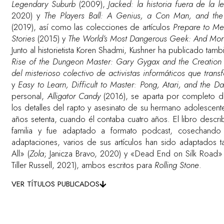
Legendary Suburb
(2009),
Jacked: la historia fuera de la 
2020) y
The Players Ball: A Genius, a Con Man, and the S
(2019), así como las colecciones de artículos
Prepare to M
Stories
(2015) y
The World’s Most Dangerous Geek: And More
Junto al historietista Koren Shadmi, Kushner ha publicado tambi
Rise of the Dungeon Master: Gary Gygax and the Creation
del misterioso colectivo de activistas informáticos que tran
y
Easy to Learn, Difficult to Master: Pong, Atari, and the
personal,
Alligator Candy
(2016), se aparta por completo de
los detalles del rapto y asesinato de su hermano adolescent
años setenta, cuando él contaba cuatro años. El libro descr
familia y fue adaptado a formato podcast, cosechand
adaptaciones, varios de sus artículos han sido adaptados ta
All» (
Zola
; Janicza Bravo, 2020) y «Dead End on Silk Road» 
Tiller Russell, 2021), ambos escritos para
Rolling Stone
.
VER TÍTULOS PUBLICADOS