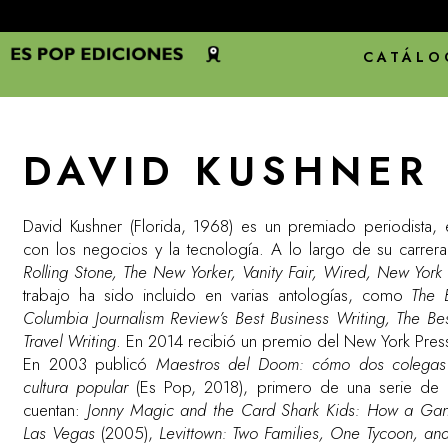
CATÁLO
DAVID KUSHNER
David Kushner (Florida, 1968) es un premiado periodista,
con los negocios y la tecnología. A lo largo de su carrer
Rolling Stone, The New Yorker, Vanity Fair, Wired, New Yor
trabajo ha sido incluido en varias antologías, como
The 
Columbia Journalism Review’s Best Business Writing, The Be
Travel Writing
. En 2014 recibió un premio del New York Press
En 2003 publicó
Maestros del Doom: cómo dos colegas 
cultura popular
(Es Pop, 2018), primero de una serie de li
cuentan:
Jonny Magic and the Card Shark Kids: How a Ga
Las Vegas
(2005),
Levittown: Two Families, One Tycoon, and 