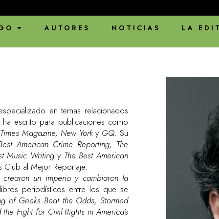
GO
AUTORES
NOTICIAS
LA EDI
 especializado en temas relacionados
a ha escrito para publicaciones como
k Times Magazine, New York
y
GQ
. Su
Best American Crime Reporting, The
st Music Writing
y
The Best American
 Club al Mejor Reportaje.
crearon un imperio y cambiaron la
bros periodísticos entre los que se
ng of Geeks Beat the Odds, Stormed
the Fight for Civil Rights in America’s