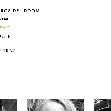
TROS DEL DOOM
shner
NSAYO
,95
€
MPRAR