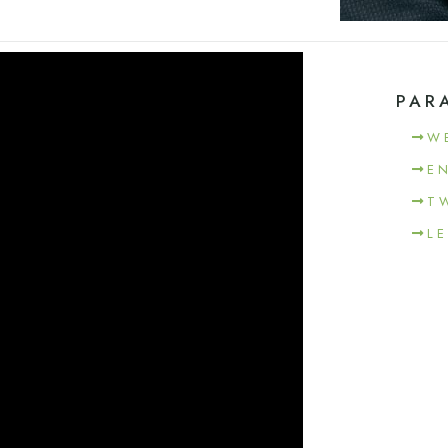
PAR
W
E
T
L