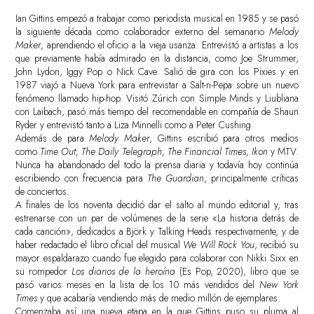
Ian Gittins empezó a trabajar como periodista musical en 1985 y se pasó
la siguiente década como colaborador externo del semanario
Melody
Maker
, aprendiendo el oficio a la vieja usanza. Entrevistó a artistas a los
que previamente había admirado en la distancia, como Joe Strummer,
John Lydon, Iggy Pop o Nick Cave. Salió de gira con los Pixies y en
1987 viajó a Nueva York para entrevistar a Salt-n-Pepa sobre un nuevo
fenómeno llamado hip-hop. Visitó Zúrich con Simple Minds y Liubliana
con Laibach, pasó más tiempo del recomendable en compañía de Shaun
Ryder y entrevistó tanto a Liza Minnelli como a Peter Cushing.
Además de para
Melody Maker
, Gittins escribió para otros medios
como
Time Out, The Daily Telegraph, The Financial Times, Ikon
y MTV.
Nunca ha abandonado del todo la prensa diaria y todavía hoy continúa
escribiendo con frecuencia para
The Guardian
, principalmente críticas
de conciertos.
A finales de los noventa decidió dar el salto al mundo editorial y, tras
estrenarse con un par de volúmenes de la serie «La historia detrás de
cada canción», dedicados a Björk y Talking Heads respectivamente, y de
haber redactado el libro oficial del musical
We Will Rock You
, recibió su
mayor espaldarazo cuando fue elegido para colaborar con Nikki Sixx en
su rompedor
Los diarios de la heroína
(Es Pop, 2020), libro que se
pasó varios meses en la lista de los 10 más vendidos del
New York
Times
y que acabaría vendiendo más de medio millón de ejemplares.
Comenzaba así una nueva etapa en la que Gittins puso su pluma al