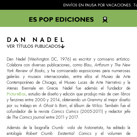
ENVÍOS EN PAUSA POR VACACIONES. Todos los pedid
DAN NADEL
VER TÍTULOS PUBLICADOS
Dan Nadel (Washington DC, 1976) es escritor y comisario artístico.
Colabora con diversas publicaciones, como
Blau
,
Artforum
y
The New
York Review of Books
, y ha comisariado exposiciones para numerosas
galerías y museos internacionales, entre ellos el Museo de Arte
Contemporáneo de Chicago, el Museo Lucas de Arte Narrativo y la
Atenas Biennale en Grecia. Nadel fue además el fundador de
PictureBox
, estudio de diseño y edición que produjo más de cien libros
y fanzines entre 2000 y 2014, obteniendo un Grammy al mejor diseño
por su trabajo en
A Ghost Is Born
, el álbum de Wilco. También fue el
cofundador de la revista
Comics Comics
(2005-2011) y redactor jefe
de
The Comics Journal
entre 2011 y 2017.
Además de la biografía
Crumb: vida de historietista
, ha editado la
antología
Robert Crumb: Existential Comics
y el volumen de