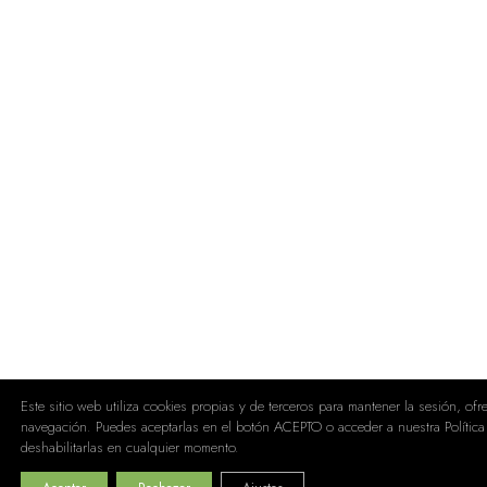
Este sitio web utiliza cookies propias y de terceros para mantener la sesión, of
navegación. Puedes aceptarlas en el botón ACEPTO o acceder a nuestra Política
deshabilitarlas en cualquier momento.