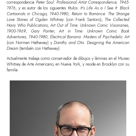
correspondencia
Peter Saul: Professional Artist Correspondence, 1945-
1976
, y es autor de los siguientes títulos:
It’s Life As a I See It: Black
Cartoonists in Chicago, 1940-1980
;
Return to Romance: The Strange
Love Stories of Ogden Whitney
(con Frank Santoro);
The Collected
Hairy Who Publications
;
Art Out of Time: Unknown Comic Visionaries,
1900-1969
;
Gary Panter
;
Art in Time: Unknown Comic Book
Adventures, 1940-1980
;
Electrical Banana: Masters of Psychedelic Art
(con Norman Hathaway) y
Dorothy and Otis: Designing the American
Dream
(también con Hathaway).
Actualmente trabaja como conservador de dibujos y láminas en el Museo
Whitney de Arte Americano, en Nueva York, y reside en Brooklyn con su
familia