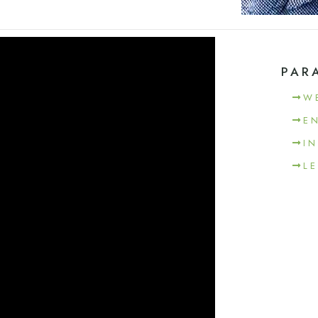
PAR
W
E
I
L