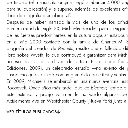
de trabajo (el manuscrito original llegó a abarcar 4.000 
para su publicación) y le supuso, además de excelentes crí
libro de biografía o autobiografía.
Después de haber narrado la vida de uno de los principa
primera mitad del siglo XX, Michaelis decidió, para su siguie
de las fuerzas predominantes en la cultura popular estado
en el año 2000 contactó con la familia de Charles M. Sc
biografía del creador de
Peanuts
, resultó que el fallecido 
libro sobre Wyeth, lo que contribuyó a garantizar para Mich
acceso total a los archivos del artista. El resultado fue
Ediciones, 2009), un celebrado estudio —no exento de 
susodicho que se saldó con un gran éxito de crítica y ventas.
En 2009, Michaelis se embarcó en una nueva aventura: escrib
Roosevelt. Once años más tarde, publicó
Eleanor
; tiempo bi
este extenso y prolijo volumen le ha valido algunas de 
Actualmente vive en Westchester County (Nueva York) junto a 
VER TÍTULOS PUBLICADOS