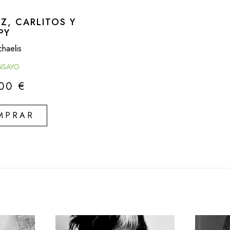
Z, CARLITOS Y
PY
haelis
NSAYO
,00
€
MPRAR