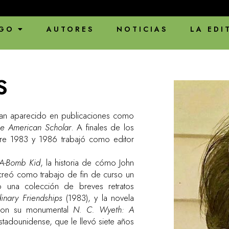
ENVÍOS 
GO
AUTORES
NOTICIAS
LA EDI
S
s han aparecido en publicaciones como
he American Scholar
. A finales de los
re 1983 y 1986 trabajó como editor
 A-Bomb Kid
, la historia de cómo John
, creó como trabajo de fin de curso un
do una colección de breves retratos
dinary Friendships
(1983), y la novela
a con su monumental
N. C. Wyeth: A
stadounidense, que le llevó siete años