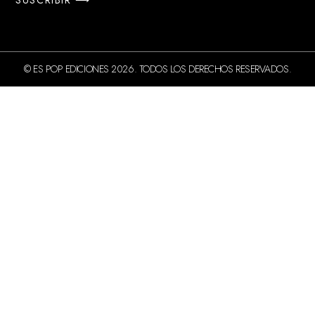
SUSCRIBIR ⟶
© ES POP EDICIONES 2026. TODOS LOS DERECHOS RESERVADOS.