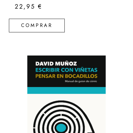
22,95
€
COMPRAR