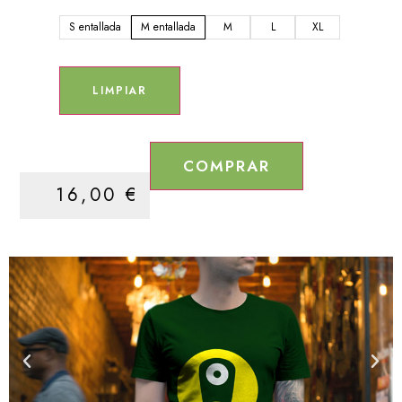
S entallada
M entallada
M
L
XL
LIMPIAR
COMPRAR
16,00
€