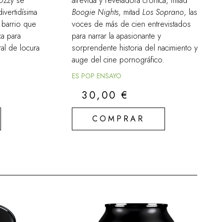
Ozzy se
atrevida y reveladora crónica, mitad
ivertidísima
Boogie Nights
, mitad
Los Soprano
, las
 barrio que
voces de más de cien entrevistados
ca para
para narrar la apasionante y
al de locura
sorprendente historia del nacimiento y
auge del cine pornográfico.
ES POP ENSAYO
30,00
€
COMPRAR