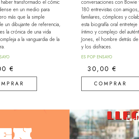
 haber transformado el cómic
conversaciones con Bowie 
dense en un medio para
180 entrevistas con amigos, 
ero más que la simple
familiares, cómplices y col
de un dibujante de referencia,
esta biografía oral entreteje
 es la crónica de una vida
íntimo y complejo del autén
compleja a la vanguardia de la
Jones, el hombre detrás de
ra.
y los disfraces.
NSAYO
ES POP ENSAYO
00
€
30,00
€
OMPRAR
COMPRAR
LLEG
Lect
EN