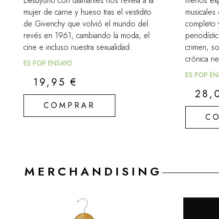
Desayuno
con diamantes nos revela a la
menos exp
mujer de carne y hueso tras el vestidito
musicales 
de Givenchy que volvió el mundo del
completo y
revés en 1961, cambiando la moda, el
periodísti
cine e incluso nuestra sexualidad.
crimen, so
crónica ne
ES POP ENSAYO
ES POP E
19,95
€
28,
COMPRAR
C
MERCHANDISING