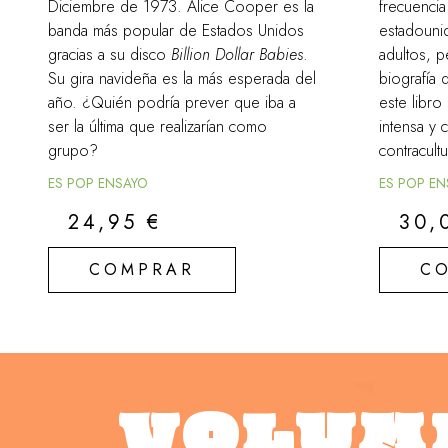
Diciembre de 1973. Alice Cooper es la
frecuencia
banda más popular de Estados Unidos
estadouni
gracias a su disco
Billion Dollar Babies
.
adultos, p
Su gira navideña es la más esperada del
biografía 
año. ¿Quién podría prever que iba a
este libro
ser la última que realizarían como
intensa y 
grupo?
contracultu
ES POP ENSAYO
ES POP E
24,95
€
30,
COMPRAR
C
VOLUM