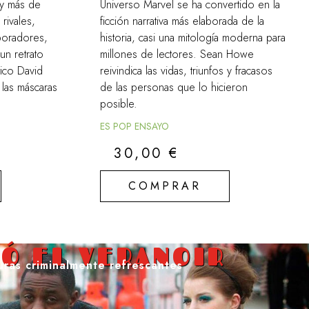
y más de
Universo Marvel se ha convertido en la
rivales,
ficción narrativa más elaborada de la
aboradores,
historia, casi una mitología moderna para
 un retrato
millones de lectores. Sean Howe
tico David
reivindica las vidas, triunfos y fracasos
 las máscaras
de las personas que lo hicieron
posible.
ES POP ENSAYO
30,00
€
COMPRAR
Ó EL VERANOIR
uras criminalmente refrescantes