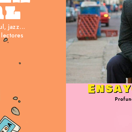
AL
l, jazz...
 lectores
Ensay
Profun