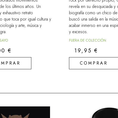
lorados movimientos
rock por derecho propio, 
de los últimos años. Un
revela en su desquiciada y d
 exhaustivo retrato
biografía como un chico de
co que toca por igual cultura y
buscó una salida en la músi
ciología y arte, música y
acabar inmerso en una espir
gra.
y excesos.
NSAYO
FUERA DE COLECCIÓN
00
€
19,95
€
OMPRAR
COMPRAR