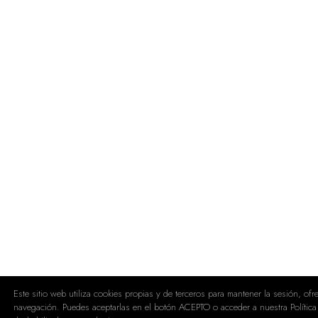
Este sitio web utiliza cookies propias y de terceros para mantener la sesión, of
navegación. Puedes aceptarlas en el botón ACEPTO o acceder a nuestra Política