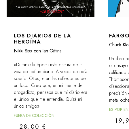
LOS DIARIOS DE LA
FARGO
HEROÍNA
Chuck Klo
Nikki Sixx con Ian Gittins
Un libro h
«Durante la época más oscura de mi
el ensayo 
vida escribí un diario. A veces escribía
calificad
sobrio. Otras, eran las reflexiones de
Thompson»
un loco. Creo que, en mi mente de
diseccion
drogadicto, pensaba que mi diario era
precisión 
el único que me entendía. Quizá mi
metal och
único amigo».
ES POP E
FUERA DE COLECCIÓN
19,
28,00
€