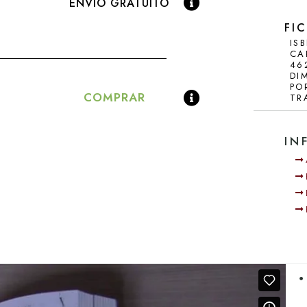
CRÍTICAS Y RESEÑ
ENVÍO GRATUITO
FI
IS
CA
46
DI
PO
COMPRAR
TR
IN