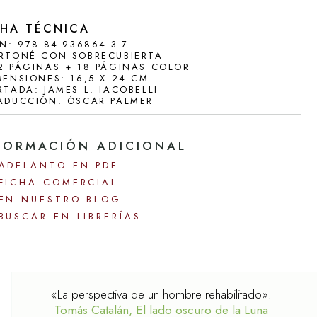
AS
CHA TÉCNICA
BN: 978-84-936864-3-7
RTONÉ CON SOBRECUBIERTA
2 PÁGINAS + 18 PÁGINAS COLOR
MENSIONES: 16,5 X 24 CM.
RTADA: JAMES L. IACOBELLI
ADUCCIÓN: ÓSCAR PALMER
FORMACIÓN ADICIONAL
ADELANTO EN PDF
FICHA COMERCIAL
EN NUESTRO BLOG
BUSCAR EN LIBRERÍAS
«La perspectiva de un hombre rehabilitado».
Tomás Catalán, El lado oscuro de la Luna