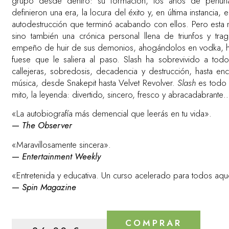
grupo desde dentro: su formación, los años de penuria
definieron una era, la locura del éxito y, en última instancia,
autodestrucción que terminó acabando con ellos. Pero esta n
sino también una crónica personal llena de triunfos y tr
empeño de huir de sus demonios, ahogándolos en vodka, her
fuese que le saliera al paso. Slash ha sobrevivido a todo
callejeras, sobredosis, decadencia y destrucción, hasta enc
música, desde Snakepit hasta Velvet Revolver.
Slash
es todo 
mito, la leyenda: divertido, sincero, fresco y abracadabrante
«La autobiografía más demencial que leerás en tu vida».
—
The Observer
«Maravillosamente sincera».
—
Entertainment Weekly
«Entretenida y educativa. Un curso acelerado para todos aquel
—
Spin Magazine
COMPRAR