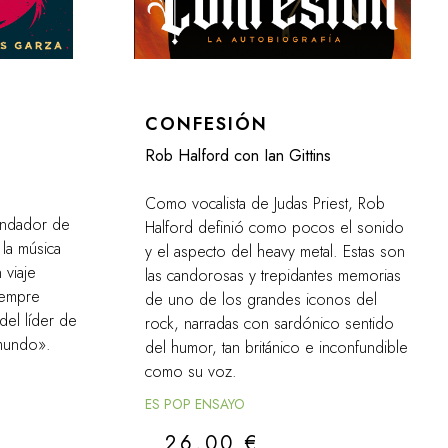
CONFESIÓN
Rob Halford con Ian Gittins
Como vocalista de Judas Priest, Rob
fundador de
Halford definió como pocos el sonido
 la música
y el aspecto del heavy metal. Estas son
 viaje
las candorosas y trepidantes memorias
iempre
de uno de los grandes iconos del
el líder de
rock, narradas con sardónico sentido
 mundo».
del humor, tan británico e inconfundible
como su voz.
ES POP ENSAYO
26,00
€