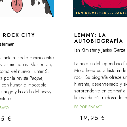
 ROCK CITY
LEMMY: LA
AUTOBIOGRAFÍA
sterman
Ian Kilmister y Janiss Garza
ilarante a medio camino entre
La historia del legendario 
y las memorias. Klosterman,
Motörhead es la historia de
o como «el nuevo Hunter S.
rock. Su biografía ofrece un
 por la revista
People
,
hilarante, desenfrenado y s
a con humor e impecable
sorprendente en compañía d
el auge y la caída del heavy
la «banda más ruidosa del
entero.
ES POP ENSAYO
NSAYO
19,95
€
95
€