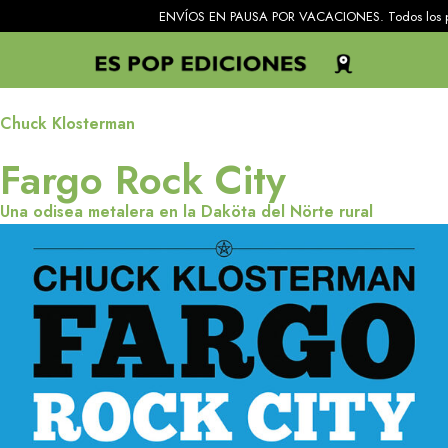
ENVÍOS EN PAUSA POR VACACIONES. Todos los pedidos recibi
Chuck Klosterman
Fargo Rock City
Una odisea metalera en la Daköta del Nörte rural