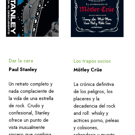
Dar la cara
Los trapos sucios
Paul Stanley
Mötley Crüe
Un retrato completo y
La crónica definitiva
nada complaciente de
de los peligros, los
la vida de una estrella
placeres y la
de rock. Crudo y
decadencia del rock
confesional, Stanley
and roll: whisky y
ofrece un punto de
actrices porno, peleas
vista inusualmente
y colisiones,
sincero que combina
sobredosis y muerte.