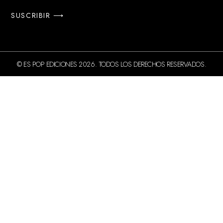
SUSCRIBIR ⟶
© ES POP EDICIONES 2026. TODOS LOS DERECHOS RESERVADOS.