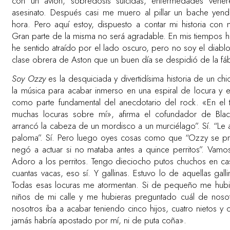
con un avión, sobredosis suicidas, enfermedades vené
asesinato. Después casi me muero al pillar un bache yend
hora. Pero aquí estoy, dispuesto a contar mi historia con
Gran parte de la misma no será agradable. En mis tiempos 
he sentido atraído por el lado oscuro, pero no soy el diabl
clase obrera de Aston que un buen día se despidió de la fábr
Soy Ozzy
es la desquiciada y divertidísima historia de un ch
la música para acabar inmerso en una espiral de locura y 
como parte fundamental del anecdotario del rock. «En el 
muchas locuras sobre mí», afirma el cofundador de Bla
arrancó la cabeza de un mordisco a un murciélago”. Sí. “Le
paloma”. Sí. Pero luego oyes cosas como que “Ozzy se pre
negó a actuar si no mataba antes a quince perritos”. Vamo
Adoro a los perritos. Tengo dieciocho putos chuchos en c
cuantas vacas, eso sí. Y gallinas. Estuvo lo de aquellas ga
Todas esas locuras me atormentan. Si de pequeño me hubie
niños de mi calle y me hubieras preguntado cuál de nosotr
nosotros iba a acabar teniendo cinco hijos, cuatro nietos y 
jamás habría apostado por mí, ni de puta coña».