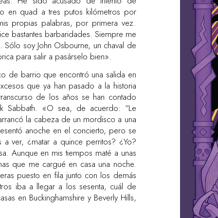
reas. He sido acusado de intento de
o en quad a tres putos kilómetros por
 mis propias palabras, por primera vez.
hice bastantes barbaridades. Siempre me
o. Sólo soy John Osbourne, un chaval de
ica para salir a pasárselo bien».
ico de barrio que encontró una salida en
excesos que ya han pasado a la historia
transcurso de los años se han contado
ck Sabbath. «O sea, de acuerdo: “Le
 arrancó la cabeza de un mordisco a una
sentó anoche en el concierto, pero se
s a ver, ¿matar a quince perritos? ¿Yo?
asa. Aunque en mis tiempos maté a unas
llinas que me cargué en casa una noche.
ras puesto en fila junto con los demás
os iba a llegar a los sesenta, cuál de
casas en Buckinghamshire y Beverly Hills,