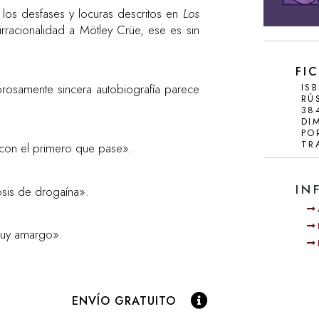
e los desfases y locuras descritos en
Los
 irracionalidad a Mötley Crüe, ese es sin
CRÍTICAS Y RESEÑ
FI
IS
rosamente sincera autobiografía parece
RÚ
38
DI
PO
TR
 con el primero que pase».
IN
osis de drogaína».
muy amargo».
ENVÍO GRATUITO