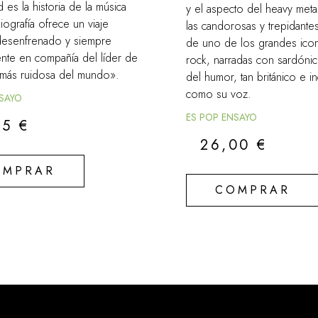
es la historia de la música
y el aspecto del heavy meta
iografía ofrece un viaje
las candorosas y trepidant
 desenfrenado y siempre
de uno de los grandes ico
nte en compañía del líder de
rock, narradas con sardóni
 más ruidosa del mundo».
del humor, tan británico e i
como su voz.
NSAYO
ES POP ENSAYO
95
€
26,00
€
OMPRAR
COMPRAR