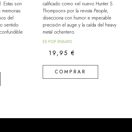
l. Estas son
calificado como «el nuevo Hunter S.
es memorias
Thompson» por la revista
People
,
nos del
disecciona con humor e impecable
co sentido
precisión el auge y la caída del heavy
nconfundible
metal ochentero.
ES POP ENSAYO
19,95
€
COMPRAR