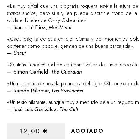
«Es muy difícil que una biografía roquera esté a la altura d
trapos sucios
, pero si alguien puede discutir el trono de la
duda el bueno de Ozzy Osbourne».
— Juan José Diez,
Max Metal
«Cada página de esta entretenidísima y por momentos dolo
contener como poco el germen de una buena carcajada».
—
Uncut
«Sentirás la necesidad de compartir varias de sus anécdotas
— Simon Garfield,
The Guardian
«Una especie de novela picaresca del siglo XXI con sobred
— Ramón Palomar,
Las Provincias
«Un texto hilarante, aunque muy a menudo deje un regusto 
— José Luis González,
The Cult
12,00
€
AGOTADO