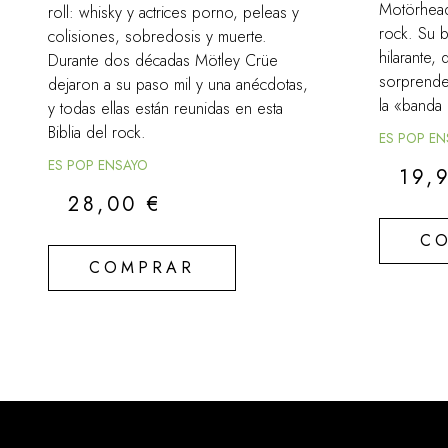
Motörhead 
roll: whisky y actrices porno, peleas y
rock. Su b
colisiones, sobredosis y muerte.
hilarante,
Durante dos décadas Mötley Crüe
sorprende
dejaron a su paso mil y una anécdotas,
la «banda
y todas ellas están reunidas en esta
Biblia del rock.
ES POP E
ES POP ENSAYO
19,
28,00
€
C
COMPRAR