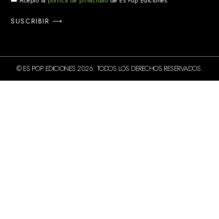
Acepto la
política de privacidad
de Es Pop Ediciones.
SUSCRIBIR ⟶
© ES POP EDICIONES 2026. TODOS LOS DERECHOS RESERVADOS.