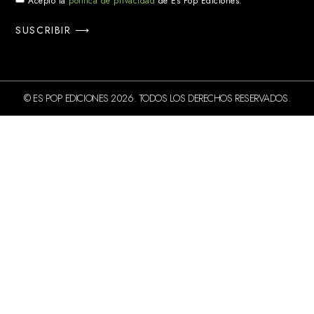
Acepto la
política de privacidad
de Es Pop Ediciones.
SUSCRIBIR ⟶
© ES POP EDICIONES 2026. TODOS LOS DERECHOS RESERVADOS.