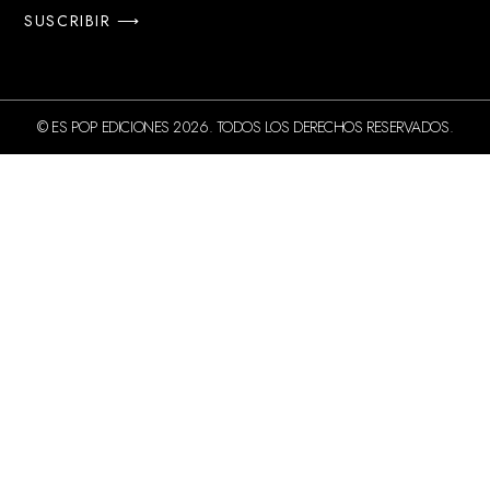
SUSCRIBIR ⟶
© ES POP EDICIONES 2026. TODOS LOS DERECHOS RESERVADOS.