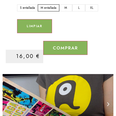
S entallada
M entallada
M
L
XL
LIMPIAR
COMPRAR
16,00
€