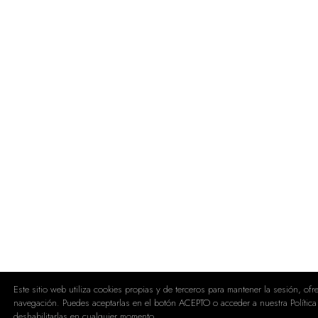
Este sitio web utiliza cookies propias y de terceros para mantener la sesión, of
navegación. Puedes aceptarlas en el botón ACEPTO o acceder a nuestra Política
deshabilitarlas en cualquier momento.