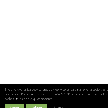
Este sitio web utiliza cookies propias y de terceros para mantener la sesión, of
navegación. Puedes aceptarlas en el botón ACEPTO o acceder a nuestra Política
deshabilitarlas en cualquier momento.
Aceptar
Rechazar
Ajustes