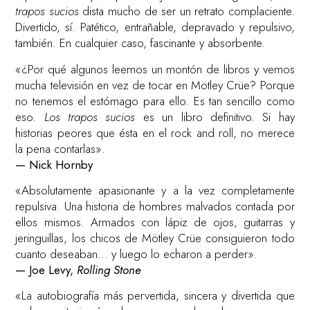
trapos sucios
dista mucho de ser un retrato complaciente.
Divertido, sí. Patético, entrañable, depravado y repulsivo,
también. En cualquier caso, fascinante y absorbente.
«¿Por qué algunos leemos un montón de libros y vemos
mucha televisión en vez de tocar en Mötley Crüe? Porque
no tenemos el estómago para ello. Es tan sencillo como
eso.
Los trapos sucios
es un libro definitivo. Si hay
historias peores que ésta en el rock and roll, no merece
la pena contarlas».
— Nick Hornby
«Absolutamente apasionante y a la vez completamente
repulsiva. Una historia de hombres malvados contada por
ellos mismos. Armados con lápiz de ojos, guitarras y
jeringuillas, los chicos de Mötley Crüe consiguieron todo
cuanto deseaban… y luego lo echaron a perder».
— Joe Levy,
Rolling Stone
«La autobiografía más pervertida, sincera y divertida que