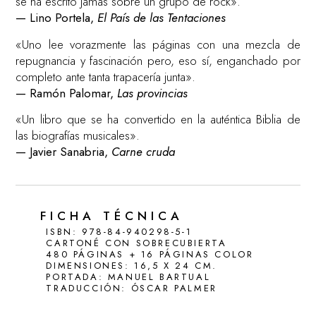
se ha escrito jamás sobre un grupo de rock».
— Lino Portela,
El País de las Tentaciones
«Uno lee vorazmente las páginas con una mezcla de
repugnancia y fascinación pero, eso sí, enganchado por
completo ante tanta trapacería junta».
— Ramón Palomar,
Las provincias
«Un libro que se ha convertido en la auténtica Biblia de
las biografías musicales».
— Javier Sanabria,
Carne cruda
FICHA TÉCNICA
ISBN: 978-84-940298-5-1
CARTONÉ CON SOBRECUBIERTA
480 PÁGINAS + 16 PÁGINAS COLOR
DIMENSIONES: 16,5 X 24 CM.
PORTADA: MANUEL BARTUAL
TRADUCCIÓN: ÓSCAR PALMER