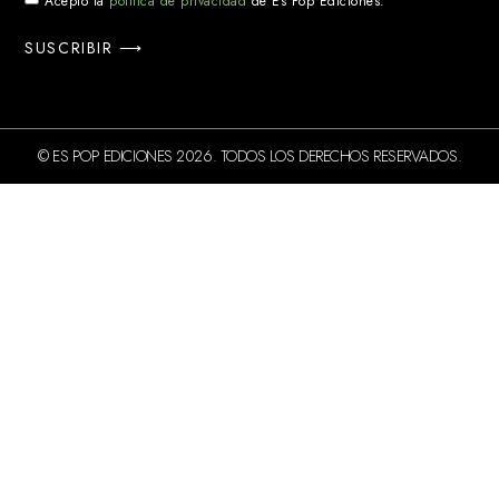
Acepto la
política de privacidad
de Es Pop Ediciones.
SUSCRIBIR ⟶
© ES POP EDICIONES 2026. TODOS LOS DERECHOS RESERVADOS.