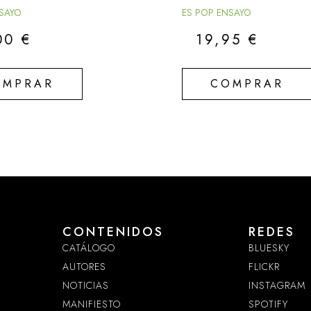
NSAYO
ES POP ENSAYO
00
€
19,95
€
OMPRAR
COMPRAR
CONTENIDOS
REDES
CATÁLOGO
BLUESKY
AUTORES
FLICKR
NOTICIAS
INSTAGRAM
MANIFIESTO
SPOTIFY