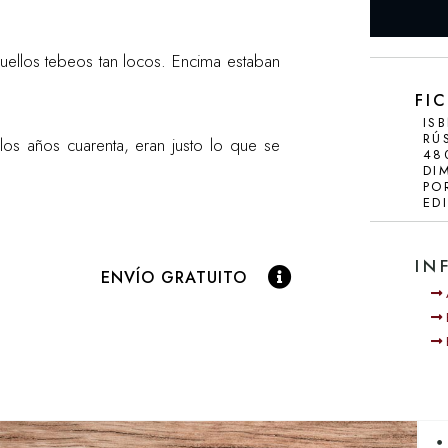
CRÍTICAS Y RESEÑ
uellos tebeos tan locos. Encima estaban
FI
IS
RÚ
os años cuarenta, eran justo lo que se
48
DI
PO
ED
IN
ENVÍO GRATUITO