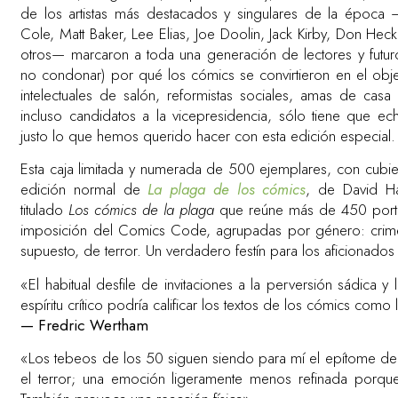
de los artistas más destacados y singulares de la época —i
Cole, Matt Baker, Lee Elias, Joe Doolin, Jack Kirby, Don Hec
otros— marcaron a toda una generación de lectores y futur
no condonar) por qué los cómics se convirtieron en el objet
intelectuales de salón, reformistas sociales, amas de cas
incluso candidatos a la vicepresidencia, sólo tiene que ech
justo lo que hemos querido hacer con esta edición especial.
Esta caja limitada y numerada de 500 ejemplares, con cubiert
edición normal de
La plaga de los cómics
, de David H
titulado
Los cómics de la plaga
que reúne más de 450 portad
imposición del Comics Code, agrupadas por género: crimen
supuesto, de terror. Un verdadero festín para los aficionados a
«El habitual desfile de invitaciones a la perversión sádica y 
espíritu crítico podría calificar los textos de los cómics como l
— Fredric Wertham
«Los tebeos de los 50 siguen siendo para mí el epítome de
el terror; una emoción ligeramente menos refinada porqu