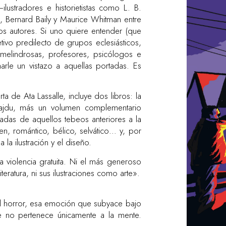
lustradores e historietistas como L. B.
k, Bernard Baily y Maurice Whitman entre
os autores. Si uno quiere entender (que
ivo predilecto de grupos eclesiásticos,
a melindrosas, profesores, psicólogos e
arle un vistazo a aquellas portadas. Es
a de Ata Lassalle, incluye dos libros: la
ajdu, más un volumen complementario
as de aquellos tebeos anteriores a la
, romántico, bélico, selvático… y, por
 la ilustración y el diseño.
la violencia gratuita. Ni el más generoso
iteratura, ni sus ilustraciones como arte».
l horror, esa emoción que subyace bajo
e no pertenece únicamente a la mente.