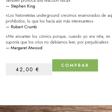
También provoca una reacción física».
— Stephen King
«Los historietistas underground crecimos enamorados de aq
prohibidos, lo que los hacía aún más interesantes».
— Robert Crumb
«Me encantan los cómics porque, cuando yo era niña, en l
suponía que los críos no debíamos leer, por perjudiciales».
— Margaret Atwood
COMPRAR
42,00
€