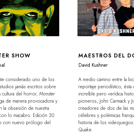
TER SHOW
MAESTROS DEL 
kal
David Kushner
te considerado uno de los
A medio camino entre la bio
studios jamás escritos sobre
reportaje periodístico, ésta 
a cultura del horror,
Monster
increíble pero verídica hist
ga de manera provocadora y
pioneros, John Carmack y 
en la obsesión de nuestra
creadores de dos de las má
con lo macabro. Edición 30
célebres y polémicas franqui
io con nuevo prólogo del
historia de los videojuego
Quake.