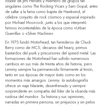
roadie
de Jimi Hendrix y miembro de grupos tan
singulares como The Rocking Vicars y Sam Gopal, antes
de saltar a la fama como bajista de Hawkwind, el
célebre conjunto de rock cósmico y espacial inspirado
por Michael Moorcock, junto a los que interpretó
himnos incontestables de la época como «Urban
Guerrilla» o «Silver Machine».
En 1975 fundó Motörhead, tan herederos de Chuck
Berry como de MC5; decanos del heavy, primos
bastardos del punk y precursores del speed metal. Las
formaciones de Motörhead han sufrido numerosos
cambios en sus más de treinta años de historia, pero
Lemmy siempre ha permanecido firmemente al timón,
tanto en sus épocas de mayor éxito como en los
momentos más amargos.
Lemmy: la autobiografía
ofrece un viaje hilarante, desenfrenado y siempre
sorprendente en compañía del líder de la «banda más
ruidosa del mundo». Su historia y sus opiniones,
narradas en primera persona, sin prejuicios y sin pelos