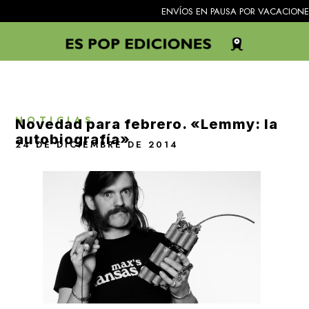
ENVÍOS EN PAUSA POR VACACIONES. Todos l
NOTICIAS
Novedad para febrero. «Lemmy: la
autobiografía»
24 DE DICIEMBRE DE 2014