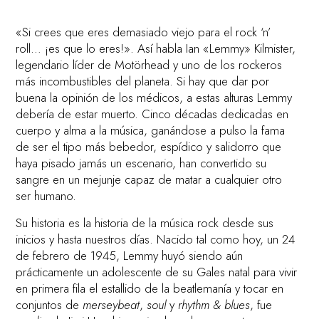
«Si crees que eres demasiado viejo para el rock ‘n’
roll… ¡es que lo eres!». Así habla Ian «Lemmy» Kilmister,
legendario líder de Motörhead y uno de los rockeros
más incombustibles del planeta. Si hay que dar por
buena la opinión de los médicos, a estas alturas Lemmy
debería de estar muerto. Cinco décadas dedicadas en
cuerpo y alma a la música, ganándose a pulso la fama
de ser el tipo más bebedor, espídico y salidorro que
haya pisado jamás un escenario, han convertido su
sangre en un mejunje capaz de matar a cualquier otro
ser humano.
Su historia es la historia de la música rock desde sus
inicios y hasta nuestros días. Nacido tal como hoy, un 24
de febrero de 1945, Lemmy huyó siendo aún
prácticamente un adolescente de su Gales natal para vivir
en primera fila el estallido de la beatlemanía y tocar en
conjuntos de
merseybeat
,
soul
y
rhythm & blues
, fue