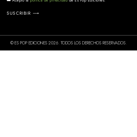
Acepto la
política de privacidad
de Es Pop Ediciones.
SUSCRIBIR ⟶
© ES POP EDICIONES 2026. TODOS LOS DERECHOS RESERVADOS.