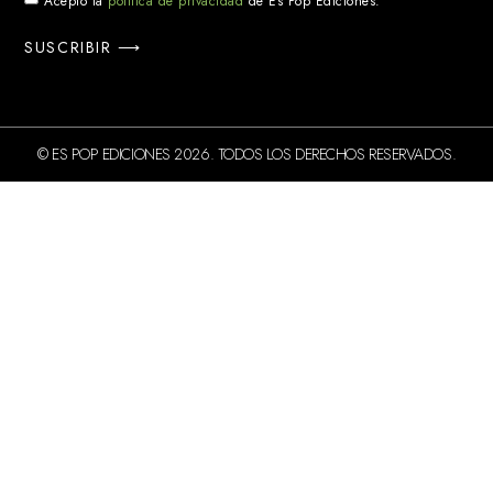
Acepto la
política de privacidad
de Es Pop Ediciones.
SUSCRIBIR ⟶
© ES POP EDICIONES 2026. TODOS LOS DERECHOS RESERVADOS.