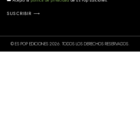
Acepto la
política de privacidad
de Es Pop Ediciones.
SUSCRIBIR ⟶
© ES POP EDICIONES 2026. TODOS LOS DERECHOS RESERVADOS.