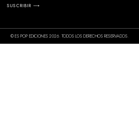
SUSCRIBIR ⟶
© ES POP EDICIONES 2026. TODOS LOS DERECHOS RESERVADOS.