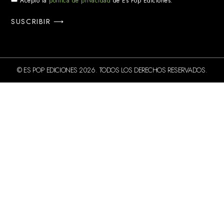
Acepto la
política de privacidad
de Es Pop Ediciones.
SUSCRIBIR ⟶
© ES POP EDICIONES 2026. TODOS LOS DERECHOS RESERVADOS.