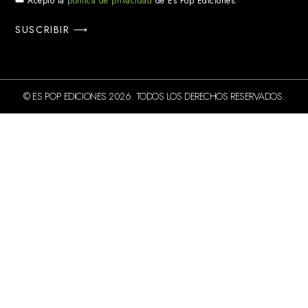
Acepto la
política de privacidad
de Es Pop Ediciones.
SUSCRIBIR ⟶
© ES POP EDICIONES 2026. TODOS LOS DERECHOS RESERVADOS.