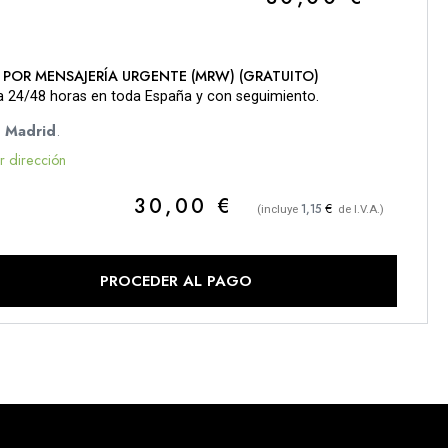
 POR MENSAJERÍA URGENTE (MRW) (GRATUITO)
a 24/48 horas en toda España y con seguimiento.
a
Madrid
.
r dirección
30,00
€
€
1,15
(incluye
de I.V.A.)
PROCEDER AL PAGO