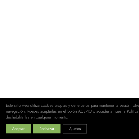
Este sitio web utiliza cookies propias y de terceros para mantener la sesión, of
navegación. Puedes aceptarlas en el botón ACEPTO o acceder a nuestra Política
deshabilitarlas en cualquier momento.
Aceptar
Rechazar
Ajustes