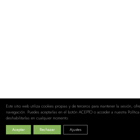
Este sitio web utiliza cookies propias y de terceros para mantener la sesión, of
navegación. Puedes aceptarlas en el botón ACEPTO o acceder a nuestra Política
deshabilitarlas en cualquier momento.
Aceptar
Rechazar
Ajustes